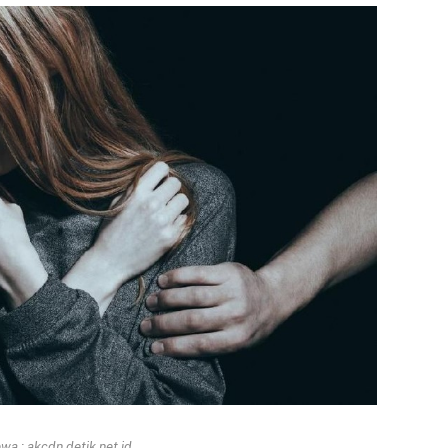
a : akcdn.detik.net.id