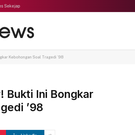
es Sekejap
Bongkar Kebohongan Soal Tragedi ’98
! Bukti Ini Bongkar
gedi ’98