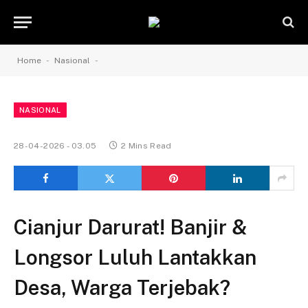
-
-
Home
Nasional
NASIONAL
28-04-2026 - 03.05
2 Mins Read
Cianjur Darurat! Banjir &
Longsor Luluh Lantakkan
Desa, Warga Terjebak?