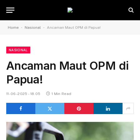
-
-
Home
Nasional
Ancaman Maut OPM di Papua!
NASIONAL
Ancaman Maut OPM di
Papua!
11-06-2025 - 18.05
1 Min Read