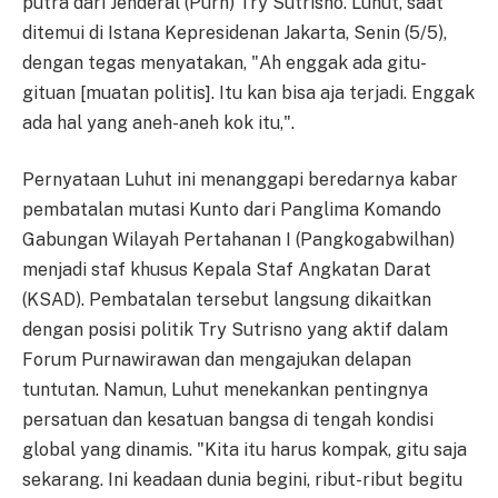
putra dari Jenderal (Purn) Try Sutrisno. Luhut, saat
ditemui di Istana Kepresidenan Jakarta, Senin (5/5),
dengan tegas menyatakan, "Ah enggak ada gitu-
gituan [muatan politis]. Itu kan bisa aja terjadi. Enggak
ada hal yang aneh-aneh kok itu,".
Pernyataan Luhut ini menanggapi beredarnya kabar
pembatalan mutasi Kunto dari Panglima Komando
Gabungan Wilayah Pertahanan I (Pangkogabwilhan)
menjadi staf khusus Kepala Staf Angkatan Darat
(KSAD). Pembatalan tersebut langsung dikaitkan
dengan posisi politik Try Sutrisno yang aktif dalam
Forum Purnawirawan dan mengajukan delapan
tuntutan. Namun, Luhut menekankan pentingnya
persatuan dan kesatuan bangsa di tengah kondisi
global yang dinamis. "Kita itu harus kompak, gitu saja
sekarang. Ini keadaan dunia begini, ribut-ribut begitu