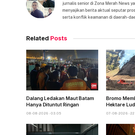
jurnalis senior di Zona Merah News 
menyajikan berita aktual seputar pros
serta konflik keamanan di daerah-dae
Related
Posts
Dalang Ledakan Maut Batam
Bromo Memb
Hanya Dituntut Ringan
Hektare Lud
08-08-2026 - 03.05
07-08-2026 - 22