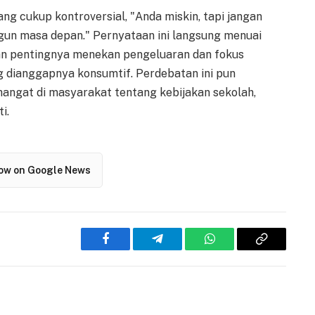
g cukup kontroversial, "Anda miskin, tapi jangan
ngun masa depan." Pernyataan ini langsung menuai
kan pentingnya menekan pengeluaran dan fokus
ng dianggapnya konsumtif. Perdebatan ini pun
angat di masyarakat tentang kebijakan sekolah,
i.
low on Google News
Facebook
Telegram
WhatsApp
Copy
Link