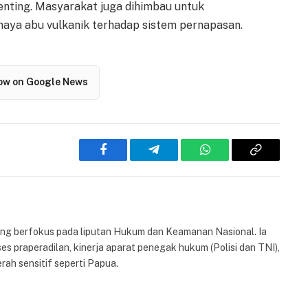
enting. Masyarakat juga dihimbau untuk
ya abu vulkanik terhadap sistem pernapasan.
low on Google News
Facebook
Telegram
WhatsApp
Copy
Link
yang berfokus pada liputan Hukum dan Keamanan Nasional. Ia
es praperadilan, kinerja aparat penegak hukum (Polisi dan TNI),
rah sensitif seperti Papua.