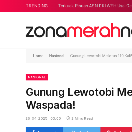
TRENDING
Terkuak Ribuan ASN DKI WFH Usai G
-
-
Home
Nasional
Gunung Lewotobi Meletus 110 Kali
NASIONAL
Gunung Lewotobi Mel
Waspada!
26-04-2025 - 03.05
2 Mins Read