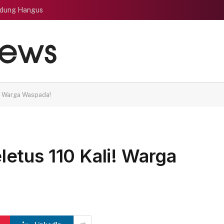
edung Hangus
! Warga Waspada!
etus 110 Kali! Warga