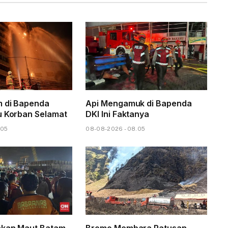
m di Bapenda
Api Mengamuk di Bapenda
u Korban Selamat
DKI Ini Faktanya
.05
08-08-2026 - 08.05