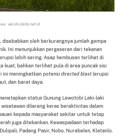
a : akcdn.detik.net.id
id, disebabkan oleh berkurangnya jumlah gempa
k. Ini menunjukkan pergeseran dari tekanan
upsi lebih sering. Asap hembusan terlihat di
kuat, bahkan terlihat pula di area puncak sisi
i ini meningkatkan potensi
directed blast
(erupsi
aut, dan barat daya.
menetapkan status Gunung Lewotobi Laki-laki
n wisatawan dilarang keras beraktivitas dalam
mbauan kepada masyarakat sekitar untuk tetap
aerah juga ditekankan. Kewaspadaan terhadap
 Dulipali, Padang Pasir, Nobo, Nurabelen, Klatanlo,