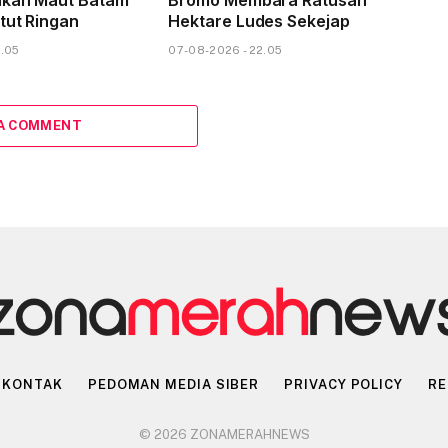
akan Maut Batam
Bromo Membara Ratusan
tut Ringan
Hektare Ludes Sekejap
3.05
07-08-2026 - 22.05
 A COMMENT
KONTAK
PEDOMAN MEDIA SIBER
PRIVACY POLICY
RE
© 2026 ZONAMERAHNEWS