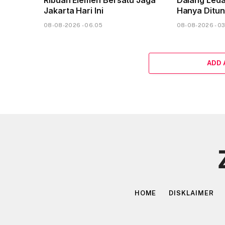
Ribuan Elemen Bersatu Jaga
Dalang Led
Jakarta Hari Ini
Hanya Ditun
08-08-2026 - 06.05
08-08-2026 - 0
ADD
HOME
DISKLAIMER