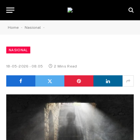
-
-
Home
Nasional
NASIONAL
18-05-2026 - 08.05
2 Mins Read