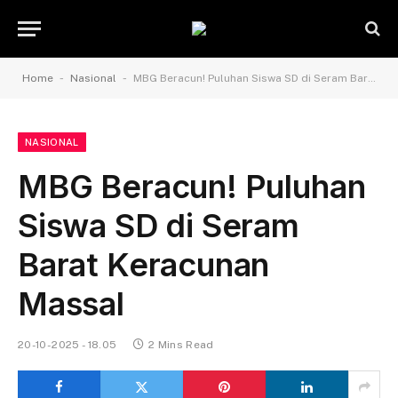
-
-
Home
Nasional
MBG Beracun! Puluhan Siswa SD di Seram Barat Keracunan Massal
NASIONAL
MBG Beracun! Puluhan
Siswa SD di Seram
Barat Keracunan
Massal
20-10-2025 - 18.05
2 Mins Read