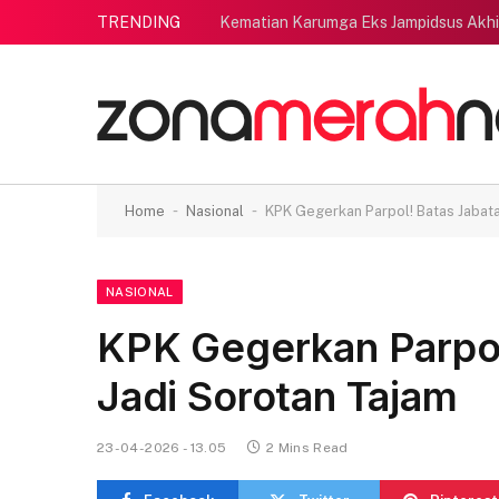
TRENDING
Kematian Karumga Eks Jampidsus Akhi
-
-
Home
Nasional
KPK Gegerkan Parpol! Batas Jabat
NASIONAL
KPK Gegerkan Parpol
Jadi Sorotan Tajam
23-04-2026 - 13.05
2 Mins Read