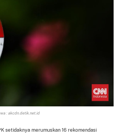
a : akcdn.detik.net.id
, KPK setidaknya merumuskan 16 rekomendasi