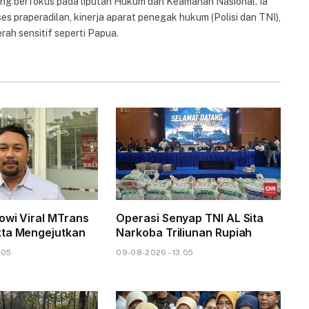
yang berfokus pada liputan Hukum dan Keamanan Nasional. Ia
es praperadilan, kinerja aparat penegak hukum (Polisi dan TNI),
rah sensitif seperti Papua.
owi Viral MTrans
Operasi Senyap TNI AL Sita
kta Mengejutkan
Narkoba Triliunan Rupiah
.05
09-08-2026 - 13.05