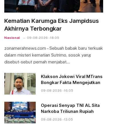
Kematian Karumga Eks Jampidsus
Akhirnya Terbongkar
Nasional
09-08-2026 - 18.05
zonamerahnews.com – Sebuah babak baru terkuak
dalam misteri kematian Sutrimo, sosok yang
disebut-sebut pernah menjabat…
Klakson Jokowi Viral MTrans
Bongkar Fakta Mengejutkan
09-08-2026 - 16.05
Operasi Senyap TNI AL Sita
Narkoba Triliunan Rupiah
09-08-2026 - 13.05