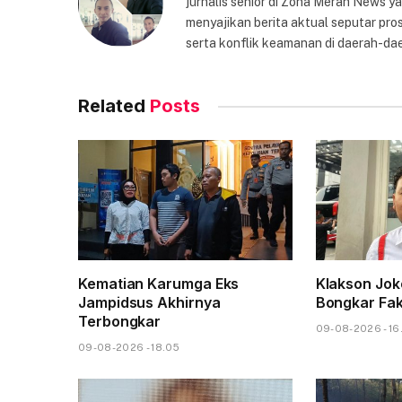
jurnalis senior di Zona Merah News 
menyajikan berita aktual seputar pros
serta konflik keamanan di daerah-dae
Related
Posts
Kematian Karumga Eks
Klakson Jok
Jampidsus Akhirnya
Bongkar Fa
Terbongkar
09-08-2026 - 16
09-08-2026 - 18.05