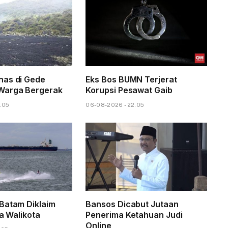
nas di Gede
Eks Bos BUMN Terjerat
Warga Bergerak
Korupsi Pesawat Gaib
.05
06-08-2026 - 22.05
Batam Diklaim
Bansos Dicabut Jutaan
ta Walikota
Penerima Ketahuan Judi
Online