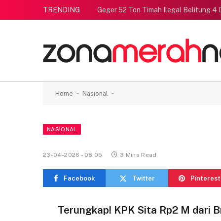
TRENDING
Geger 52 Ton Timah Ilegal Belitung 4 
-
-
Home
Nasional
NASIONAL
23-04-2026 - 08.05
3 Mins Read
Facebook
Twitter
Pinterest
Terungkap! KPK Sita Rp2 M dari B