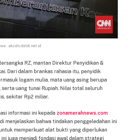
a : akcdn.detik.net.id
tersangka RZ, mantan Direktur Penyidikan &
i. Dari dalam brankas rahasia itu, penyidik
termasuk logam mulia, mata uang asing berupa
serta uang tunai Rupiah. Nilai total seluruh
, sekitar Rp2 miliar.
asi informasi ini kepada
zonamerahnews.com
Budi menjelaskan bahwa tindakan penggeledahan ini
untuk memperkuat alat bukti yang diperlukan
 ini juga menjadi fondasi awal dalam strategi