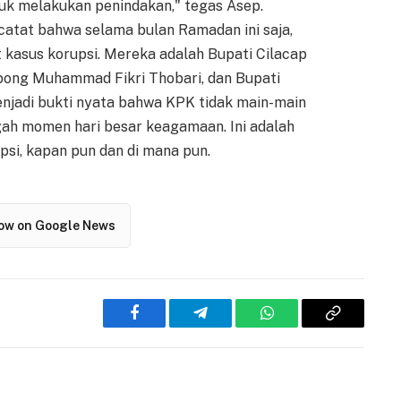
ntuk melakukan penindakan," tegas Asep.
catat bahwa selama bulan Ramadan ini saja,
t kasus korupsi. Mereka adalah Bupati Cilacap
bong Muhammad Fikri Thobari, dan Bupati
enjadi bukti nyata bahwa KPK tidak main-main
ah momen hari besar keagamaan. Ini adalah
psi, kapan pun dan di mana pun.
low on Google News
Facebook
Telegram
WhatsApp
Copy
Link