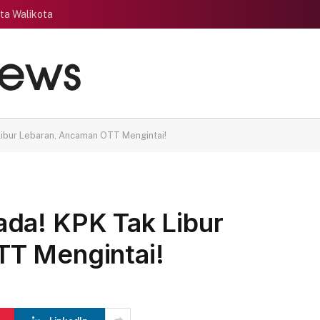
ata Walikota
ibur Lebaran, Ancaman OTT Mengintai!
da! KPK Tak Libur
TT Mengintai!