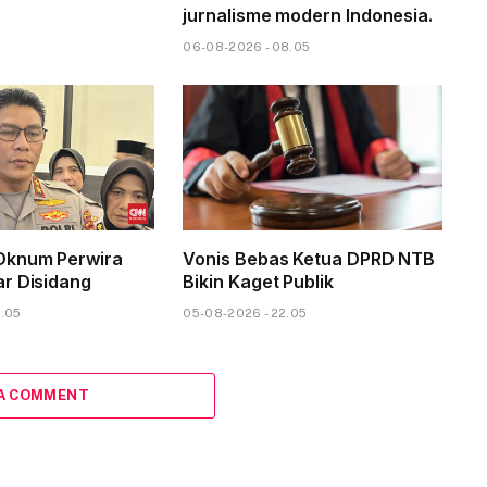
jurnalisme modern Indonesia.
06-08-2026 - 08.05
Oknum Perwira
Vonis Bebas Ketua DPRD NTB
r Disidang
Bikin Kaget Publik
3.05
05-08-2026 - 22.05
 A COMMENT