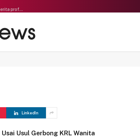
Baik, saya siap untuk tugas ini. Sebagai asisten penulis berita profesional, saya akan memastikan artikel yang dihasilkan orisinal, menarik, dan memenuhi standar jurnalisme modern Indonesia.
LinkedIn
 Usai Usul Gerbong KRL Wanita