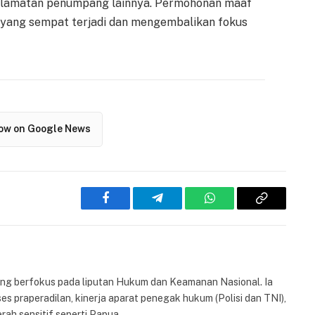
selamatan penumpang lainnya. Permohonan maaf
 yang sempat terjadi dan mengembalikan fokus
low on Google News
Facebook
Telegram
WhatsApp
Copy
Link
yang berfokus pada liputan Hukum dan Keamanan Nasional. Ia
es praperadilan, kinerja aparat penegak hukum (Polisi dan TNI),
rah sensitif seperti Papua.