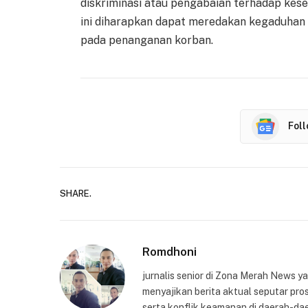
diskriminasi atau pengabaian terhadap ke
ini diharapkan dapat meredakan kegaduhan
pada penanganan korban.
Fol
SHARE.
Romdhoni
jurnalis senior di Zona Merah News 
menyajikan berita aktual seputar pros
serta konflik keamanan di daerah-dae