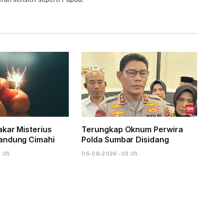
kar Misterius
Terungkap Oknum Perwira
andung Cimahi
Polda Sumbar Disidang
6.05
06-08-2026 - 03.05