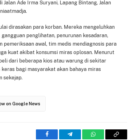
i Jalan Ade Irma Suryani, Lapang Bintang, Jalan
rniaatmadja.
mulai dirasakan para korban. Mereka mengeluhkan
s, gangguan penglihatan, penurunan kesadaran,
n pemeriksaan awal, tim medis mendiagnosis para
ga kuat akibat konsumsi miras oplosan. Menurut
eli dari beberapa kios atau warung di sekitar
tan keras bagi masyarakat akan bahaya miras
 sekejap.
low on Google News
Facebook
Telegram
WhatsApp
Copy