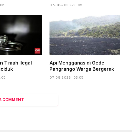
.05
07-08-2026 - 13.05
n Timah Ilegal
Api Mengganas di Gede
iciduk
Pangrango Warga Bergerak
6.05
07-08-2026 - 03.05
 A COMMENT