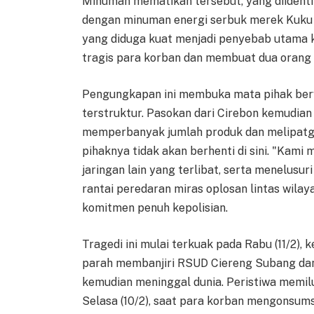
Minuman mematikan tersebut, yang diidentif
dengan minuman energi serbuk merek Kuku 
yang diduga kuat menjadi penyebab utama 
tragis para korban dan membuat dua orang l
Pengungkapan ini membuka mata pihak berw
terstruktur. Pasokan dari Cirebon kemudian
memperbanyak jumlah produk dan melipat
pihaknya tidak akan berhenti di sini. "Kam
jaringan lain yang terlibat, serta menelusu
rantai peredaran miras oplosan lintas wilay
komitmen penuh kepolisian.
Tragedi ini mulai terkuak pada Rabu (11/2),
parah membanjiri RSUD Ciereng Subang da
kemudian meninggal dunia. Peristiwa memilu
Selasa (10/2), saat para korban mengonsums