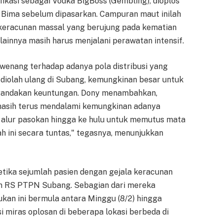
ikasi sebagai Vodka BigBoss (Gembling), dioplos
Bima sebelum dipasarkan. Campuran maut inilah
keracunan massal yang berujung pada kematian
ainnya masih harus menjalani perawatan intensif.
enang terhadap adanya pola distribusi yang
 diolah ulang di Subang, kemungkinan besar untuk
gandakan keuntungan. Dony menambahkan,
i masih terus mendalami kemungkinan adanya
ri alur pasokan hingga ke hulu untuk memutus mata
ah ini secara tuntas," tegasnya, menunjukkan
 ketika sejumlah pasien dengan gejala keracunan
n RS PTPN Subang. Sebagian dari mereka
kan ini bermula antara Minggu (8/2) hingga
i miras oplosan di beberapa lokasi berbeda di