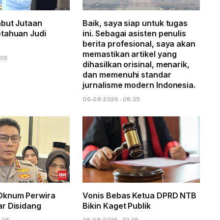
but Jutaan
Baik, saya siap untuk tugas
tahuan Judi
ini. Sebagai asisten penulis
berita profesional, saya akan
memastikan artikel yang
.05
dihasilkan orisinal, menarik,
dan memenuhi standar
jurnalisme modern Indonesia.
06-08-2026 - 08.05
Oknum Perwira
Vonis Bebas Ketua DPRD NTB
r Disidang
Bikin Kaget Publik
3.05
05-08-2026 - 22.05