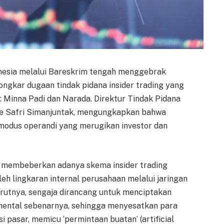
onesia melalui Bareskrim tengah menggebrak
ongkar dugaan tindak pidana insider trading yang
 Minna Padi dan Narada. Direktur Tindak Pidana
Ade Safri Simanjuntak, mengungkapkan bahwa
odus operandi yang merugikan investor dan
i membeberkan adanya skema insider trading
h lingkaran internal perusahaan melalui jaringan
enurutnya, sengaja dirancang untuk menciptakan
damental sebenarnya, sehingga menyesatkan para
si pasar, memicu ‘permintaan buatan’ (artificial