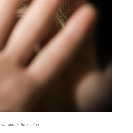
a : akcdn.detik.net.id