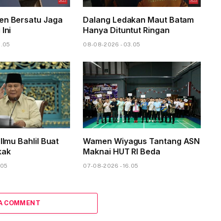
en Bersatu Jaga
Dalang Ledakan Maut Batam
 Ini
Hanya Dituntut Ringan
6.05
08-08-2026 - 03.05
 Ilmu Bahlil Buat
Wamen Wiyagus Tantang ASN
kak
Maknai HUT RI Beda
.05
07-08-2026 - 16.05
 A COMMENT