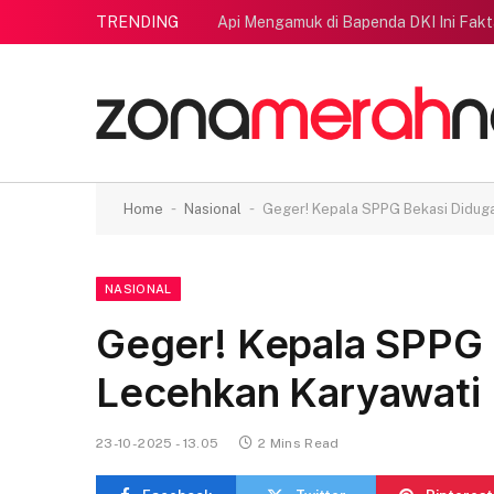
TRENDING
Api Mengamuk di Bapenda DKI Ini Fak
-
-
Home
Nasional
Geger! Kepala SPPG Bekasi Didug
NASIONAL
Geger! Kepala SPPG 
Lecehkan Karyawati
23-10-2025 - 13.05
2 Mins Read