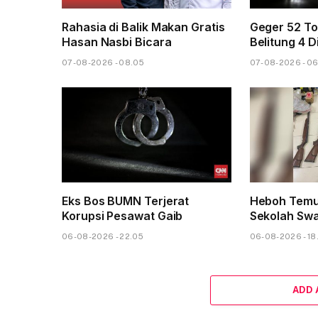
Rahasia di Balik Makan Gratis
Geger 52 To
Hasan Nasbi Bicara
Belitung 4 D
07-08-2026 - 08.05
07-08-2026 - 0
Eks Bos BUMN Terjerat
Heboh Temu
Korupsi Pesawat Gaib
Sekolah Sw
06-08-2026 - 22.05
06-08-2026 - 18
ADD