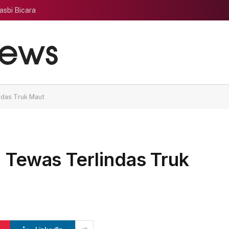
asbi Bicara
ndas Truk Maut
P Tewas Terlindas Truk