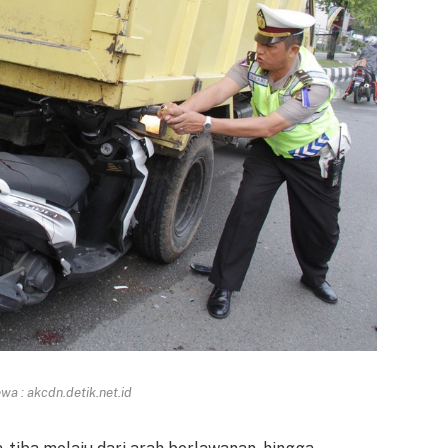
a : akcdn.detik.net.id