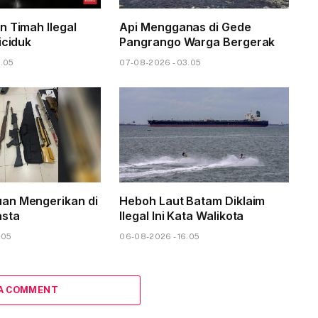
n Timah Ilegal
Api Mengganas di Gede
iciduk
Pangrango Warga Bergerak
6.05
07-08-2026 - 03.05
an Mengerikan di
Heboh Laut Batam Diklaim
asta
Ilegal Ini Kata Walikota
.05
06-08-2026 - 16.05
 A COMMENT