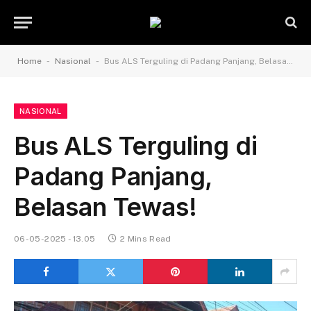
-
-
Home
Nasional
Bus ALS Terguling di Padang Panjang, Belasan Tewas!
NASIONAL
Bus ALS Terguling di
Padang Panjang,
Belasan Tewas!
06-05-2025 - 13.05
2 Mins Read