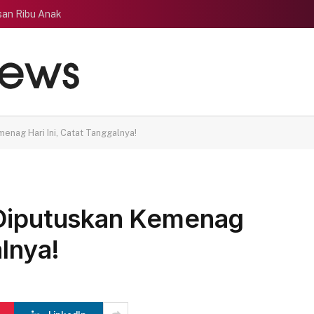
san Ribu Anak
enag Hari Ini, Catat Tanggalnya!
 Diputuskan Kemenag
alnya!