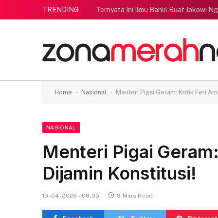
TRENDING
Ternyata Ini Ilmu Bahlil Buat Jokowi N
-
-
Home
Nasional
Menteri Pigai Geram: Kritik Feri Ams
NASIONAL
Menteri Pigai Geram: 
Dijamin Konstitusi!
19-04-2026 - 08.05
3 Mins Read