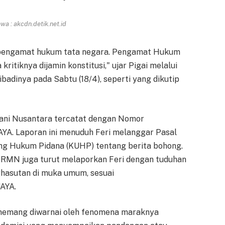
a : akcdn.detik.net.id
tu pengamat hukum tata negara. Pengamat Hukum
kritiknya dijamin konstitusi," ujar Pigai melalui
badinya pada Sabtu (18/4), seperti yang dikutip
Tani Nusantara tercatat dengan Nomor
. Laporan ini menuduh Feri melanggar Pasal
ng Hukum Pidana (KUHP) tentang berita bohong.
al RMN juga turut melaporkan Feri dengan tuduhan
hasutan di muka umum, sesuai
AYA.
 memang diwarnai oleh fenomena maraknya