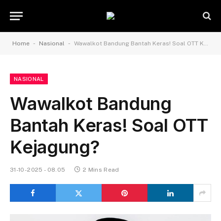
-
-
Home
Nasional
Wawalkot Bandung Bantah Keras! Soal OTT Kejagung?
NASIONAL
Wawalkot Bandung
Bantah Keras! Soal OTT
Kejagung?
31-10-2025 - 08.05
2 Mins Read