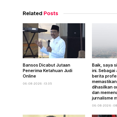
Related
Posts
Bansos Dicabut Jutaan
Baik, saya s
Penerima Ketahuan Judi
ini. Sebagai
Online
berita profe
memastikan 
06-08-2026 - 13.05
dihasilkan o
dan memenu
jurnalisme 
06-08-2026 - 0