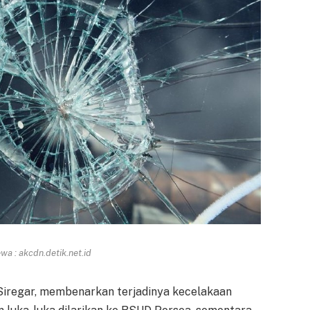
a : akcdn.detik.net.id
 Siregar, membenarkan terjadinya kecelakaan