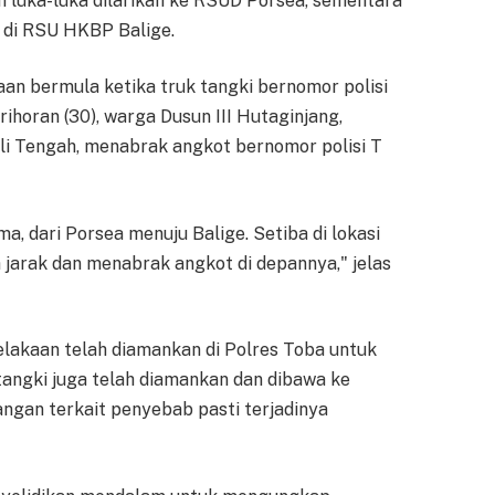
an luka-luka dilarikan ke RSUD Porsea, sementara
t di RSU HKBP Balige.
an bermula ketika truk tangki bernomor polisi
ihoran (30), warga Dusun III Hutaginjang,
i Tengah, menabrak angkot bernomor polisi T
, dari Porsea menuju Balige. Setiba di lokasi
a jarak dan menabrak angkot di depannya," jelas
celakaan telah diamankan di Polres Toba untuk
k tangki juga telah diamankan dan dibawa ke
angan terkait penyebab pasti terjadinya