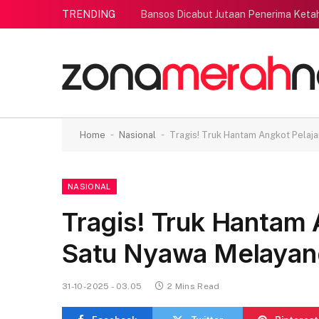
TRENDING
Bansos Dicabut Jutaan Penerima Ketah
-
-
Home
Nasional
Tragis! Truk Hantam Angkot Pelaj
NASIONAL
Tragis! Truk Hantam 
Satu Nyawa Melayan
31-10-2025 - 03.05
2 Mins Read