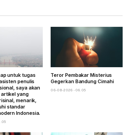
iap untuk tugas
Teror Pembakar Misterius
 asisten penulis
Gegerkan Bandung Cimahi
sional, saya akan
06-08-2026 - 06.05
artikel yang
risinal, menarik,
hi standar
modern Indonesia.
8.05