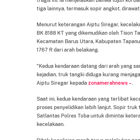
tragis ini. Ia menjelaskan bahwa tujuh korb
tiga lainnya, termasuk sopir angkot, dirawa
Menurut keterangan Aiptu Siregar, kecelaka
BK 8188 KT yang dikemudikan oleh Tison Tar
Kecamatan Barus Utara, Kabupaten Tapanul
1767 R dari arah belakang.
"Kedua kendaraan datang dari arah yang sama
kejadian, truk tangki diduga kurang menjag
Aiptu Siregar kepada
zonamerahnews –
.
Saat ini, kedua kendaraan yang terlibat ke
proses penyelidikan lebih lanjut. Sopir tru
Satlantas Polres Toba untuk dimintai keter
kecelakaan.