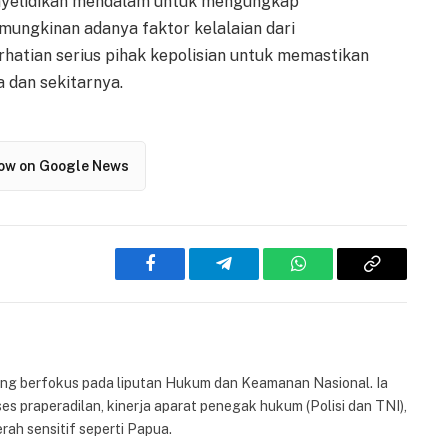
enyelidikan mendalam untuk mengungkap
mungkinan adanya faktor kelalaian dari
rhatian serius pihak kepolisian untuk memastikan
 dan sekitarnya.
low on Google News
Facebook
Telegram
WhatsApp
Copy
Link
yang berfokus pada liputan Hukum dan Keamanan Nasional. Ia
es praperadilan, kinerja aparat penegak hukum (Polisi dan TNI),
rah sensitif seperti Papua.