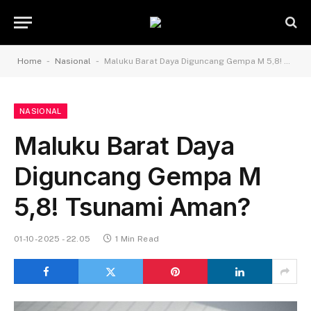
-
-
Home
Nasional
Maluku Barat Daya Diguncang Gempa M 5,8! Tsunami Aman?
NASIONAL
Maluku Barat Daya
Diguncang Gempa M
5,8! Tsunami Aman?
01-10-2025 - 22.05
1 Min Read