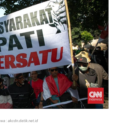
a : akcdn.detik.net.id