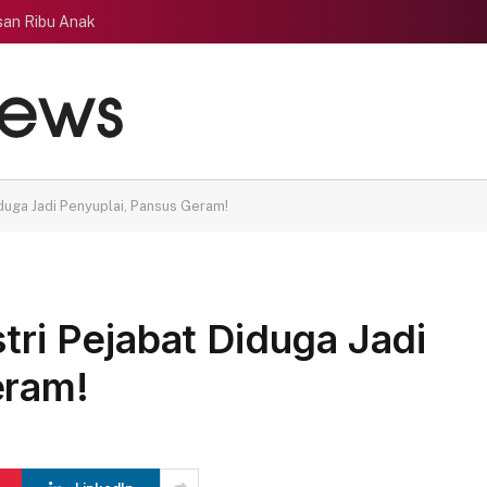
san Ribu Anak
iduga Jadi Penyuplai, Pansus Geram!
tri Pejabat Diduga Jadi
eram!