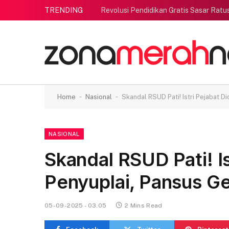
TRENDING
Revolusi Pendidikan Gratis Sasar Ratu
-
-
Home
Nasional
Skandal RSUD Pati! Istri Pejabat D
NASIONAL
Skandal RSUD Pati! Is
Penyuplai, Pansus G
05-09-2025 - 03.05
2 Mins Read