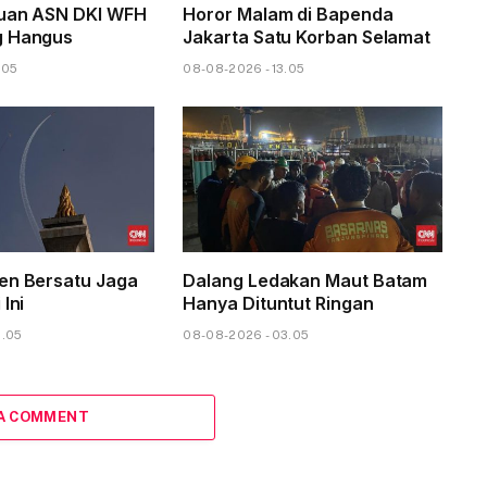
buan ASN DKI WFH
Horor Malam di Bapenda
g Hangus
Jakarta Satu Korban Selamat
.05
08-08-2026 - 13.05
en Bersatu Jaga
Dalang Ledakan Maut Batam
 Ini
Hanya Dituntut Ringan
6.05
08-08-2026 - 03.05
 A COMMENT