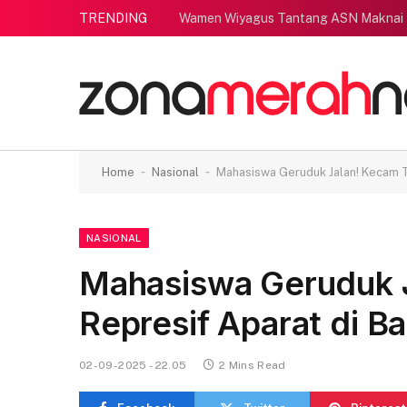
TRENDING
Wamen Wiyagus Tantang ASN Maknai
-
-
Home
Nasional
Mahasiswa Geruduk Jalan! Kecam T
NASIONAL
Mahasiswa Geruduk 
Represif Aparat di B
02-09-2025 - 22.05
2 Mins Read