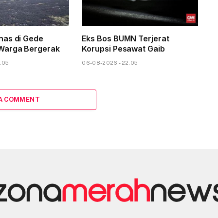
nas di Gede
Eks Bos BUMN Terjerat
Warga Bergerak
Korupsi Pesawat Gaib
.05
06-08-2026 - 22.05
 A COMMENT