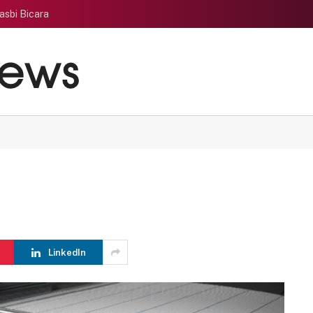
asbi Bicara
LinkedIn