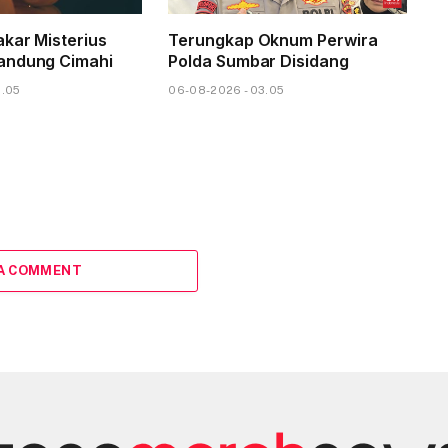
kar Misterius
Terungkap Oknum Perwira
andung Cimahi
Polda Sumbar Disidang
6.05
06-08-2026 - 03.05
 A COMMENT