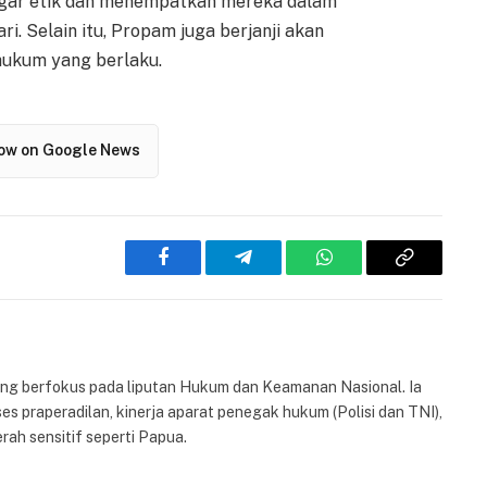
nggar etik dan menempatkan mereka dalam
i. Selain itu, Propam juga berjanji akan
hukum yang berlaku.
low on Google News
Facebook
Telegram
WhatsApp
Copy
Link
yang berfokus pada liputan Hukum dan Keamanan Nasional. Ia
es praperadilan, kinerja aparat penegak hukum (Polisi dan TNI),
rah sensitif seperti Papua.