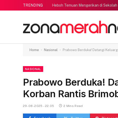
TRENDING
Heboh Temuan Mengerikan di Sekolah
-
-
Home
Nasional
Prabowo Berduka! Datangi Keluarg
NASIONAL
Prabowo Berduka! Da
Korban Rantis Brimo
29-08-2025 - 22.05
2 Mins Read