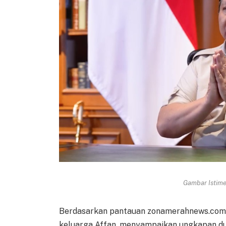
Gambar Istimew
Berdasarkan pantauan zonamerahnews.com 
keluarga Affan, menyampaikan ungkapan du