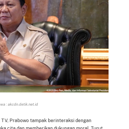
a : akcdn.detik.net.id
TV, Prabowo tampak berinteraksi dengan
ka cita dan memberikan dukungan moral. Turut