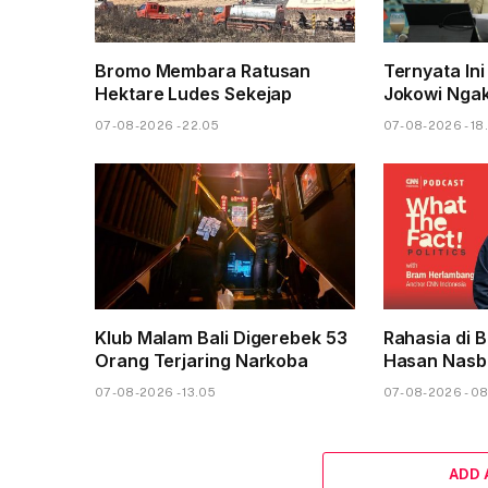
Bromo Membara Ratusan
Ternyata Ini
Hektare Ludes Sekejap
Jokowi Nga
07-08-2026 - 22.05
07-08-2026 - 18
Klub Malam Bali Digerebek 53
Rahasia di B
Orang Terjaring Narkoba
Hasan Nasbi
07-08-2026 - 13.05
07-08-2026 - 0
ADD