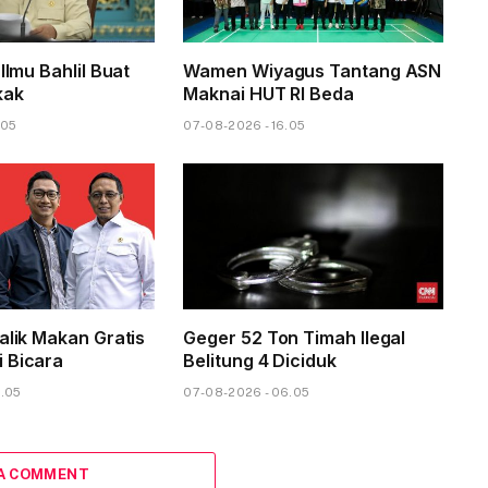
 Ilmu Bahlil Buat
Wamen Wiyagus Tantang ASN
kak
Maknai HUT RI Beda
.05
07-08-2026 - 16.05
alik Makan Gratis
Geger 52 Ton Timah Ilegal
 Bicara
Belitung 4 Diciduk
8.05
07-08-2026 - 06.05
 A COMMENT