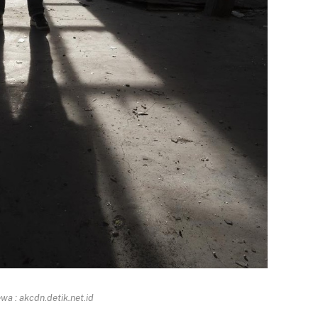
a : akcdn.detik.net.id