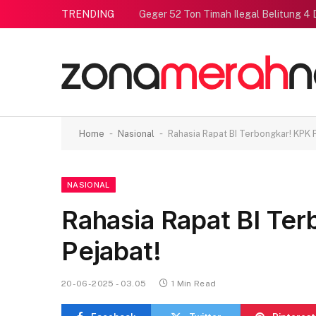
TRENDING
Geger 52 Ton Timah Ilegal Belitung 4 
-
-
Home
Nasional
Rahasia Rapat BI Terbongkar! KPK P
NASIONAL
Rahasia Rapat BI Ter
Pejabat!
20-06-2025 - 03.05
1 Min Read