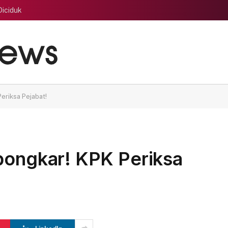
Diciduk
eriksa Pejabat!
bongkar! KPK Periksa