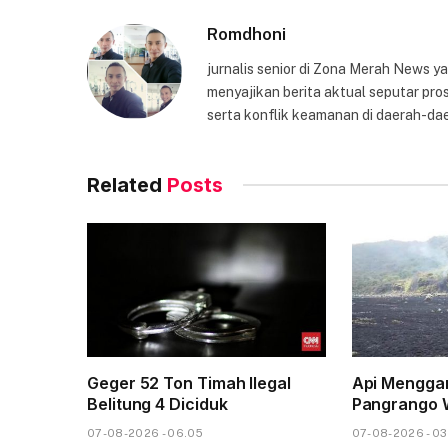
Romdhoni
jurnalis senior di Zona Merah News 
menyajikan berita aktual seputar pros
serta konflik keamanan di daerah-dae
Related
Posts
Geger 52 Ton Timah Ilegal
Api Mengga
Belitung 4 Diciduk
Pangrango 
07-08-2026 - 06.05
07-08-2026 - 03