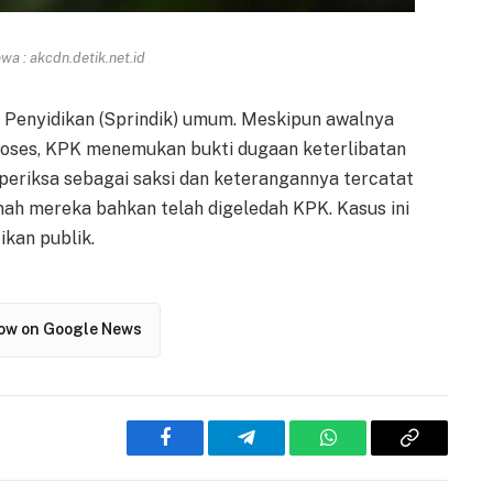
a : akcdn.detik.net.id
ah Penyidikan (Sprindik) umum. Meskipun awalnya
proses, KPK menemukan bukti dugaan keterlibatan
periksa sebagai saksi dan keterangannya tercatat
ah mereka bahkan telah digeledah KPK. Kasus ini
kan publik.
low on Google News
Facebook
Telegram
WhatsApp
Copy
Link