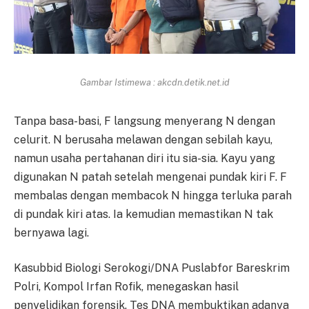
Gambar Istimewa : akcdn.detik.net.id
Tanpa basa-basi, F langsung menyerang N dengan
celurit. N berusaha melawan dengan sebilah kayu,
namun usaha pertahanan diri itu sia-sia. Kayu yang
digunakan N patah setelah mengenai pundak kiri F. F
membalas dengan membacok N hingga terluka parah
di pundak kiri atas. Ia kemudian memastikan N tak
bernyawa lagi.
Kasubbid Biologi Serokogi/DNA Puslabfor Bareskrim
Polri, Kompol Irfan Rofik, menegaskan hasil
penyelidikan forensik. Tes DNA membuktikan adanya