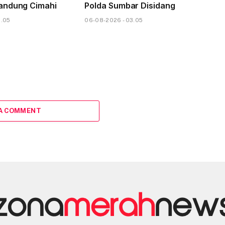
andung Cimahi
Polda Sumbar Disidang
6.05
06-08-2026 - 03.05
 A COMMENT