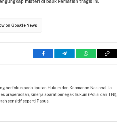
gungkap misteri di balik kematian tragis ini.
low on Google News
Facebook
Telegram
WhatsApp
Copy
Link
yang berfokus pada liputan Hukum dan Keamanan Nasional. Ia
es praperadilan, kinerja aparat penegak hukum (Polisi dan TNI),
rah sensitif seperti Papua.