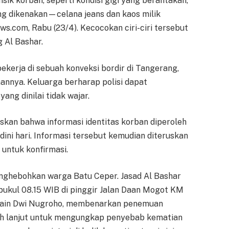
 fisik korban, seperti kondisi gigi yang berantakan,
yang dikenakan—celana jeans dan kaos milik
s.com, Rabu (23/4). Kecocokan ciri-ciri tersebut
Al Bashar.
ekerja di sebuah konveksi bordir di Tangerang,
nnya. Keluarga berharap polisi dapat
ng dinilai tidak wajar.
skan bahwa informasi identitas korban diperoleh
dini hari. Informasi tersebut kemudian diteruskan
untuk konfirmasi.
ghebohkan warga Batu Ceper. Jasad Al Bashar
pukul 08.15 WIB di pinggir Jalan Daan Mogot KM
 Zain Dwi Nugroho, membenarkan penemuan
 lebih lanjut untuk mengungkap penyebab kematian