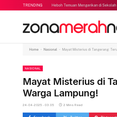
TRENDING
Heboh Temuan Mengerikan di Sekolah
-
-
Home
Nasional
Mayat Misterius di Tangerang: Te
NASIONAL
Mayat Misterius di 
Warga Lampung!
24-04-2025 - 03.05
2 Mins Read