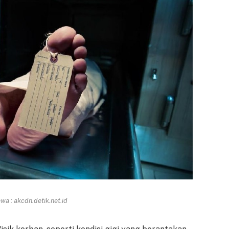
a : akcdn.detik.net.id