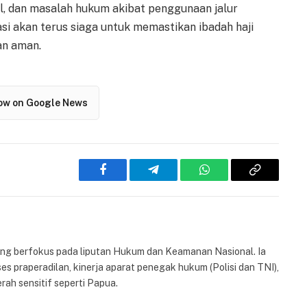
al, dan masalah hukum akibat penggunaan jalur
asi akan terus siaga untuk memastikan ibadah haji
an aman.
low on Google News
Facebook
Telegram
WhatsApp
Copy
Link
yang berfokus pada liputan Hukum dan Keamanan Nasional. Ia
es praperadilan, kinerja aparat penegak hukum (Polisi dan TNI),
rah sensitif seperti Papua.