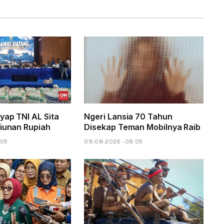
yap TNI AL Sita
Ngeri Lansia 70 Tahun
liunan Rupiah
Disekap Teman Mobilnya Raib
.05
09-08-2026 - 08.05