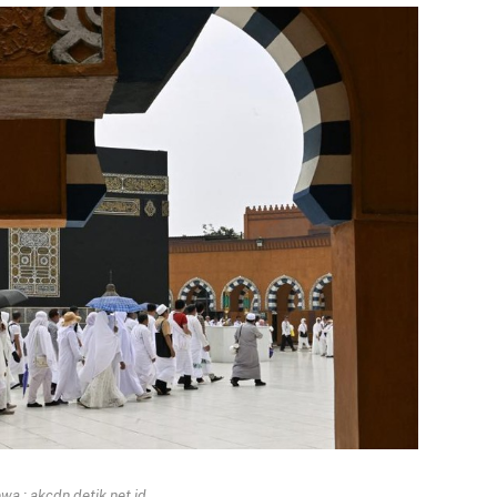
a : akcdn.detik.net.id