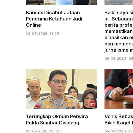
Bansos Dicabut Jutaan
Baik, saya s
Penerima Ketahuan Judi
ini. Sebagai
Online
berita profe
memastikan 
06-08-2026 - 13.05
dihasilkan o
dan memenu
jurnalisme 
06-08-2026 - 0
Terungkap Oknum Perwira
Vonis Beba
Polda Sumbar Disidang
Bikin Kaget 
06-08-2026 - 03.05
05-08-2026 - 22