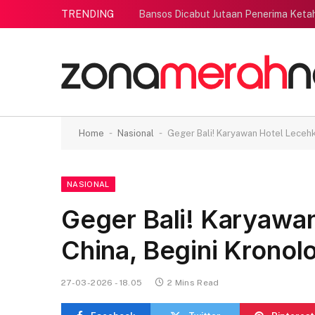
TRENDING
Bansos Dicabut Jutaan Penerima Ketah
-
-
Home
Nasional
Geger Bali! Karyawan Hotel Lecehka
NASIONAL
Geger Bali! Karyawan
China, Begini Kronol
27-03-2026 - 18.05
2 Mins Read