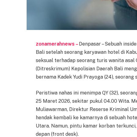
zonamerahnews –
Denpasar – Sebuah insid
Bali setelah seorang karyawan hotel di Ka
seksual terhadap seorang turis wanita asal
(Ditreskrimum) Kepolisian Daerah Bali men
bernama Kadek Yudi Prayoga (24), seorang s
Peristiwa nahas ini menimpa QY (32), seorang
25 Maret 2026, sekitar pukul 04.00 Wita. 
Muliawarman, Direktur Reserse Kriminal Um
hendak kembali ke kamarnya di sebuah hotel
Utara. Namun, pintu kamar korban terkunc
depan (front desk).