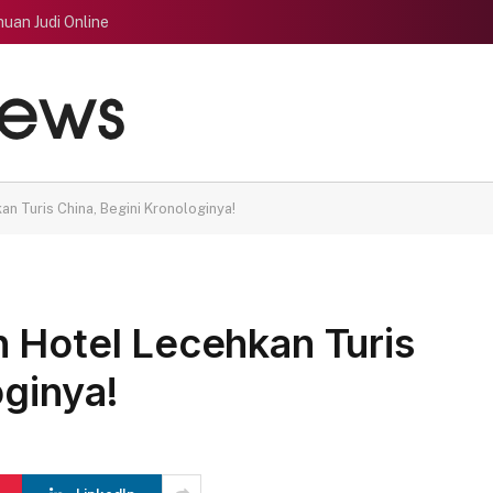
uan Judi Online
n Turis China, Begini Kronologinya!
 Hotel Lecehkan Turis
oginya!