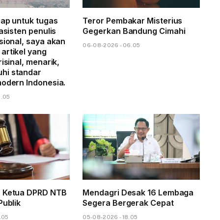
iap untuk tugas
Teror Pembakar Misterius
 asisten penulis
Gegerkan Bandung Cimahi
sional, saya akan
06-08-2026 - 06.05
artikel yang
risinal, menarik,
hi standar
modern Indonesia.
8.05
s Ketua DPRD NTB
Mendagri Desak 16 Lembaga
Publik
Segera Bergerak Cepat
.05
05-08-2026 - 18.05