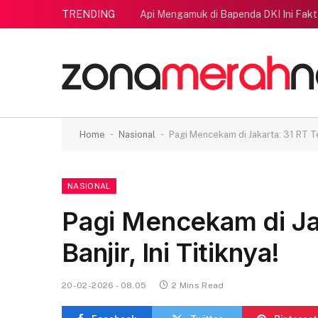
TRENDING
Api Mengamuk di Bapenda DKI Ini Fak
-
-
Home
Nasional
Pagi Mencekam di Jakarta: 31 RT Ter
NASIONAL
Pagi Mencekam di Ja
Banjir, Ini Titiknya!
20-02-2026 - 08.05
2 Mins Read