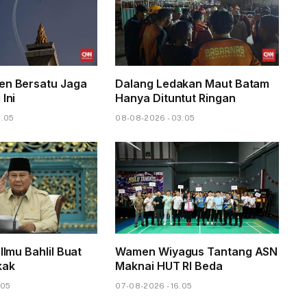
en Bersatu Jaga
Dalang Ledakan Maut Batam
 Ini
Hanya Dituntut Ringan
6.05
08-08-2026 - 03.05
 Ilmu Bahlil Buat
Wamen Wiyagus Tantang ASN
kak
Maknai HUT RI Beda
.05
07-08-2026 - 16.05