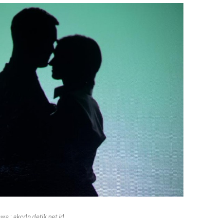
a : akcdn.detik.net.id