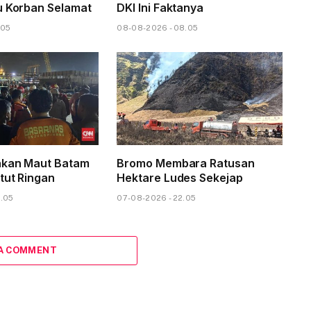
u Korban Selamat
DKI Ini Faktanya
.05
08-08-2026 - 08.05
akan Maut Batam
Bromo Membara Ratusan
tut Ringan
Hektare Ludes Sekejap
3.05
07-08-2026 - 22.05
 A COMMENT