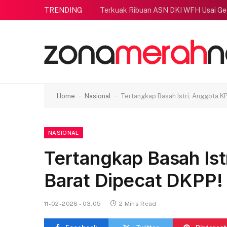
TRENDING
Terkuak Ribuan ASN DKI WFH Usai G
-
-
Home
Nasional
Tertangkap Basah Istri, Anggota K
NASIONAL
Tertangkap Basah Ist
Barat Dipecat DKPP!
11-02-2026 - 03.05
2 Mins Read