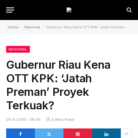
-
-
Home
Nasional
Gubernur Riau Kena OTT KPK: ‘Jatah Preman’ Proyek Terkuak?
NASIONAL
Gubernur Riau Kena
OTT KPK: ‘Jatah
Preman’ Proyek
Terkuak?
05-11-2025 - 08.05
2 Mins Read