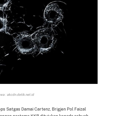
a : akcdn.detik.net.id
ps Satgas Damai Cartenz, Brigjen Pol Faizal