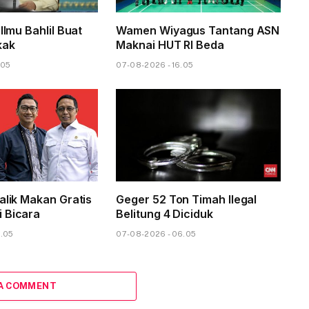
 Ilmu Bahlil Buat
Wamen Wiyagus Tantang ASN
kak
Maknai HUT RI Beda
.05
07-08-2026 - 16.05
alik Makan Gratis
Geger 52 Ton Timah Ilegal
 Bicara
Belitung 4 Diciduk
8.05
07-08-2026 - 06.05
 A COMMENT