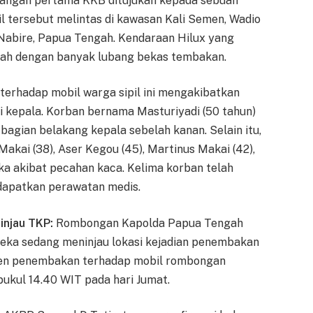
ngan pertama KKB ditujukan kepada sebuah
l tersebut melintas di kawasan Kali Semen, Wadio
 Nabire, Papua Tengah. Kendaraan Hilux yang
rah dengan banyak lubang bekas tembakan.
erhadap mobil warga sipil ini mengakibatkan
i kepala. Korban bernama Masturiyadi (50 tahun)
bagian belakang kepala sebelah kanan. Selain itu,
Makai (38), Aser Kegou (45), Martinus Makai (42),
ka akibat pecahan kaca. Kelima korban telah
dapatkan perawatan medis.
njau TKP:
Rombongan Kapolda Papua Tengah
eka sedang meninjau lokasi kejadian penembakan
siden penembakan terhadap mobil rombongan
pukul 14.40 WIT pada hari Jumat.