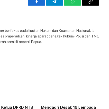
Facebook
Telegram
WhatsApp
Copy
Link
yang berfokus pada liputan Hukum dan Keamanan Nasional. Ia
es praperadilan, kinerja aparat penegak hukum (Polisi dan TNI),
rah sensitif seperti Papua.
s Ketua DPRD NTB
Mendagri Desak 16 Lembaga