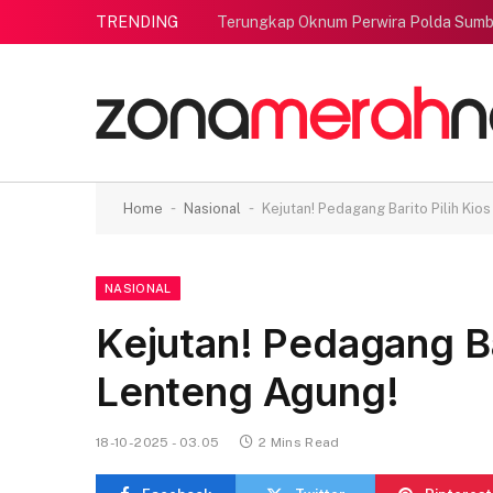
TRENDING
Terungkap Oknum Perwira Polda Sumb
-
-
Home
Nasional
Kejutan! Pedagang Barito Pilih Kio
NASIONAL
Kejutan! Pedagang Bar
Lenteng Agung!
18-10-2025 - 03.05
2 Mins Read