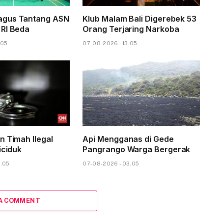
gus Tantang ASN
Klub Malam Bali Digerebek 53
RI Beda
Orang Terjaring Narkoba
.05
07-08-2026 - 13.05
n Timah Ilegal
Api Mengganas di Gede
iciduk
Pangrango Warga Bergerak
6.05
07-08-2026 - 03.05
 A COMMENT