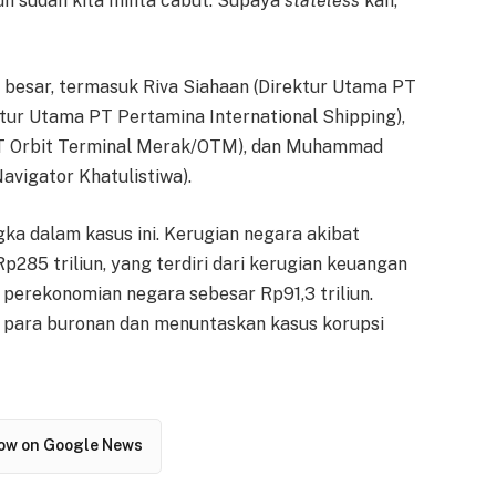
un sudah kita minta cabut. Supaya
stateless
kan,"
 besar, termasuk Riva Siahaan (Direktur Utama PT
ktur Utama PT Pertamina International Shipping),
PT Orbit Terminal Merak/OTM), dan Muhammad
avigator Khatulistiwa).
ka dalam kasus ini. Kerugian negara akibat
Rp285 triliun, yang terdiri dari kerugian keuangan
 perekonomian negara sebesar Rp91,3 triliun.
para buronan dan menuntaskan kasus korupsi
low on Google News