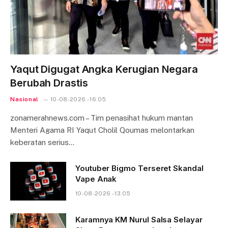
Yaqut Digugat Angka Kerugian Negara
Berubah Drastis
Nasional
10-08-2026 - 16.05
zonamerahnews.com – Tim penasihat hukum mantan
Menteri Agama RI Yaqut Cholil Qoumas melontarkan
keberatan serius…
Youtuber Bigmo Terseret Skandal
Vape Anak
10-08-2026 - 13.05
Karamnya KM Nurul Salsa Selayar