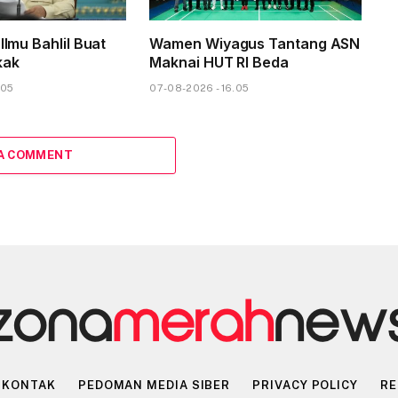
 Ilmu Bahlil Buat
Wamen Wiyagus Tantang ASN
kak
Maknai HUT RI Beda
.05
07-08-2026 - 16.05
 A COMMENT
KONTAK
PEDOMAN MEDIA SIBER
PRIVACY POLICY
RE