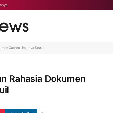
tanya
kumen Capres Umurnya Secuil
an Rahasia Dokumen
il