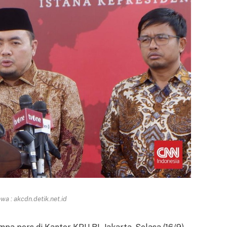
a : akcdn.detik.net.id