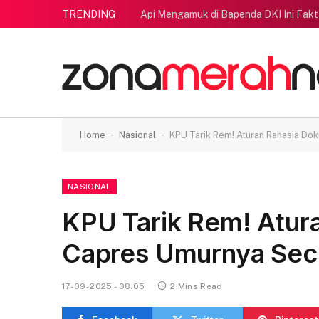
TRENDING
Api Mengamuk di Bapenda DKI Ini Fak
-
-
Home
Nasional
KPU Tarik Rem! Aturan Rahasia Do
NASIONAL
KPU Tarik Rem! Atur
Capres Umurnya Secu
17-09-2025 - 08.05
2 Mins Read