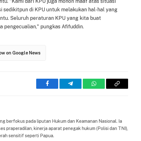
tu. "Kami dari KPU juga mohon maaf atas situasi
si sedikitpun di KPU untuk melakukan hal-hal yang
tu. Seluruh peraturan KPU yang kita buat
 pengecualian," pungkas Afifuddin.
low on Google News
Facebook
Telegram
WhatsApp
Copy
Link
yang berfokus pada liputan Hukum dan Keamanan Nasional. Ia
es praperadilan, kinerja aparat penegak hukum (Polisi dan TNI),
rah sensitif seperti Papua.