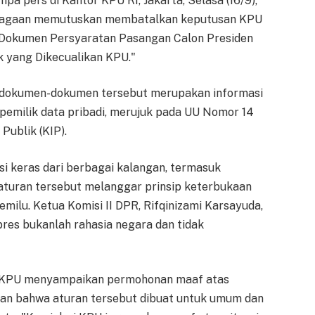
a pers di Kantor KPU RI, Jakarta, Selasa (16/9),
mbagaan memutuskan membatalkan keputusan KPU
Dokumen Persyaratan Pasangan Calon Presiden
k yang Dikecualikan KPU."
i dokumen-dokumen tersebut merupakan informasi
 pemilik data pribadi, merujuk pada UU Nomor 14
Publik (KIP).
i keras dari berbagai kalangan, termasuk
aturan tersebut melanggar prinsip keterbukaan
milu. Ketua Komisi II DPR, Rifqinizami Karsayuda,
es bukanlah rahasia negara dan tidak
, KPU menyampaikan permohonan maaf atas
kan bahwa aturan tersebut dibuat untuk umum dan