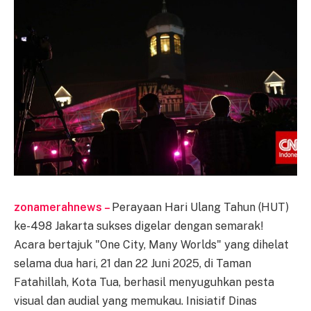
zonamerahnews –
Perayaan Hari Ulang Tahun (HUT)
ke-498 Jakarta sukses digelar dengan semarak!
Acara bertajuk "One City, Many Worlds" yang dihelat
selama dua hari, 21 dan 22 Juni 2025, di Taman
Fatahillah, Kota Tua, berhasil menyuguhkan pesta
visual dan audial yang memukau. Inisiatif Dinas