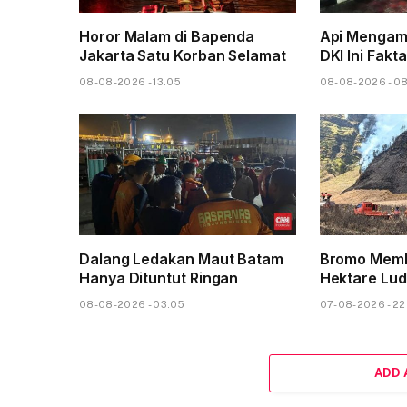
Horor Malam di Bapenda
Api Mengam
Jakarta Satu Korban Selamat
DKI Ini Fakt
08-08-2026 - 13.05
08-08-2026 - 0
Dalang Ledakan Maut Batam
Bromo Memb
Hanya Dituntut Ringan
Hektare Lud
08-08-2026 - 03.05
07-08-2026 - 22
ADD