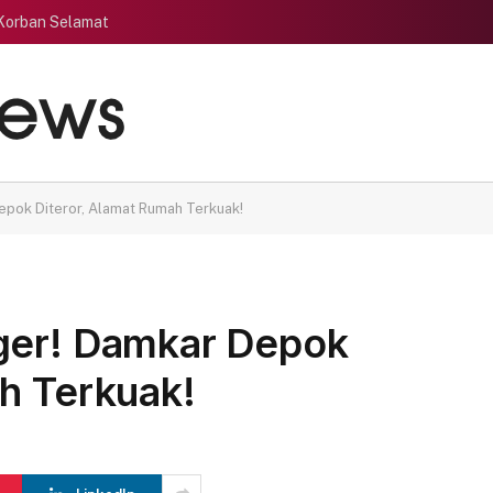
 Korban Selamat
epok Diteror, Alamat Rumah Terkuak!
ger! Damkar Depok
h Terkuak!