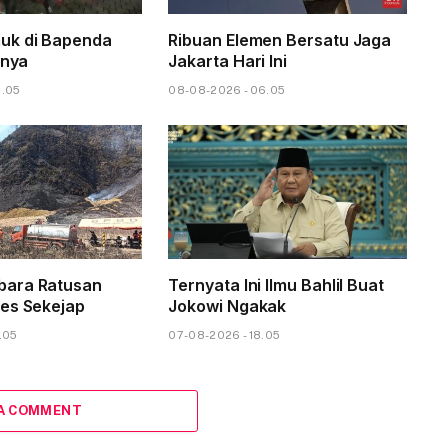
uk di Bapenda
Ribuan Elemen Bersatu Jaga
anya
Jakarta Hari Ini
8.05
08-08-2026 - 06.05
ara Ratusan
Ternyata Ini Ilmu Bahlil Buat
es Sekejap
Jokowi Ngakak
.05
07-08-2026 - 18.05
 A COMMENT