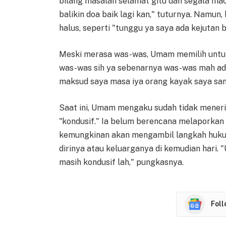
bilang masalah selamat gitu dan segala ma
balikin doa baik lagi kan," tuturnya. Namu
halus, seperti "tunggu ya saya ada kejutan 
Meski merasa was-was, Umam memilih untuk t
was-was sih ya sebenarnya was-was mah ada,
maksud saya masa iya orang kayak saya samp
Saat ini, Umam mengaku sudah tidak menerim
"kondusif." Ia belum berencana melaporkan i
kemungkinan akan mengambil langkah huku
dirinya atau keluarganya di kemudian hari. "
masih kondusif lah," pungkasnya.
Fol