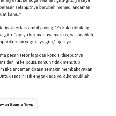
camnya tuh, semoga selamat gitu-gitu, ya saya
n, balasan selanjutnya berubah menjadi ancaman
buat kamu."
idak terlalu ambil pusing. "Ya kalau dibilang
 gitu. Tapi ya karena saya merasa, ya sudahlah,
ai diurusin segitunya gitu," ujarnya.
a pesan teror lagi dan kondisi disebutnya
nsiden ini ke polisi, namun tidak menutup
m jika ancaman dirasa semakin membahayakan
Untuk saat ini sih enggak ada ya, alhamdulillah
low on Google News