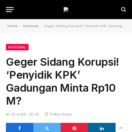
-
-
Home
Nasional
Geger Sidang Korupsi! ‘Penyidik KPK’ Gadungan Minta Rp10 M?
NASIONAL
Geger Sidang Korupsi!
‘Penyidik KPK’
Gadungan Minta Rp10
M?
12-02-2026 - 22.05
5 Mins Read