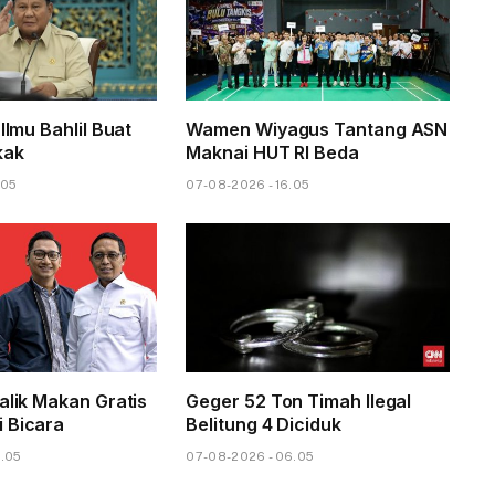
 Ilmu Bahlil Buat
Wamen Wiyagus Tantang ASN
kak
Maknai HUT RI Beda
.05
07-08-2026 - 16.05
alik Makan Gratis
Geger 52 Ton Timah Ilegal
 Bicara
Belitung 4 Diciduk
8.05
07-08-2026 - 06.05