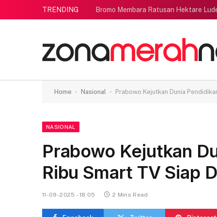
TRENDING
Bromo Membara Ratusan Hektare Lud
-
-
Home
Nasional
Prabowo Kejutkan Dunia Pendidikan
NASIONAL
Prabowo Kejutkan Du
Ribu Smart TV Siap D
11-09-2025 - 18.05
2 Mins Read