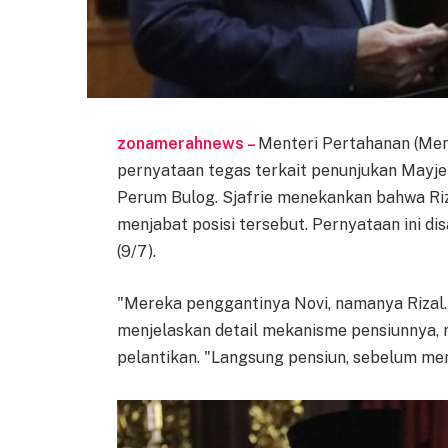
zonamerahnews –
Menteri Pertahanan (Men
pernyataan tegas terkait penunjukan Mayj
Perum Bulog. Sjafrie menekankan bahwa Riz
menjabat posisi tersebut. Pernyataan ini d
(9/7).
"Mereka penggantinya Novi, namanya Rizal. Ta
menjelaskan detail mekanisme pensiunnya,
pelantikan. "Langsung pensiun, sebelum me