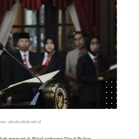
a : akcdn.detik.net.id