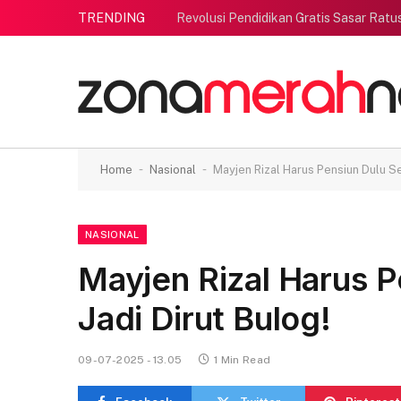
TRENDING
Revolusi Pendidikan Gratis Sasar Ratu
-
-
Home
Nasional
Mayjen Rizal Harus Pensiun Dulu Se
NASIONAL
Mayjen Rizal Harus 
Jadi Dirut Bulog!
09-07-2025 - 13.05
1 Min Read