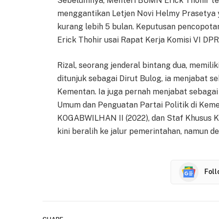
Sebelumnya, Menteri BUMN Erick Thohir tel
menggantikan Letjen Novi Helmy Prasetya y
kurang lebih 5 bulan. Keputusan pencopotan
Erick Thohir usai Rapat Kerja Komisi VI DPR
Rizal, seorang jenderal bintang dua, memili
ditunjuk sebagai Dirut Bulog, ia menjaba
Kementan. Ia juga pernah menjabat sebagai
Umum dan Penguatan Partai Politik di Keme
KOGABWILHAN II (2022), dan Staf Khusus KS
kini beralih ke jalur pemerintahan, namun d
Fol