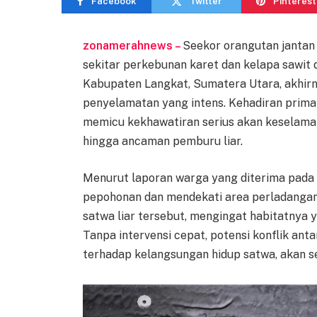
Facebook
Twitter
Pinterest
zonamerahnews –
Seekor orangutan jantan 
sekitar perkebunan karet dan kelapa sawit 
Kabupaten Langkat, Sumatera Utara, akhirn
penyelamatan yang intens. Kehadiran primat
memicu kekhawatiran serius akan keselamata
hingga ancaman pemburu liar.
Menurut laporan warga yang diterima pada 2
pepohonan dan mendekati area perladangan.
satwa liar tersebut, mengingat habitatnya 
Tanpa intervensi cepat, potensi konflik an
terhadap kelangsungan hidup satwa, akan 