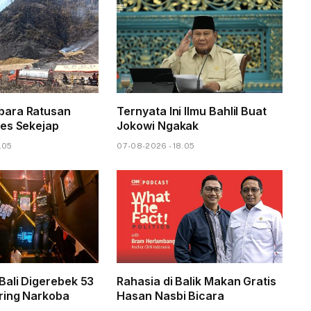
ara Ratusan
Ternyata Ini Ilmu Bahlil Buat
es Sekejap
Jokowi Ngakak
.05
07-08-2026 - 18.05
Bali Digerebek 53
Rahasia di Balik Makan Gratis
ring Narkoba
Hasan Nasbi Bicara