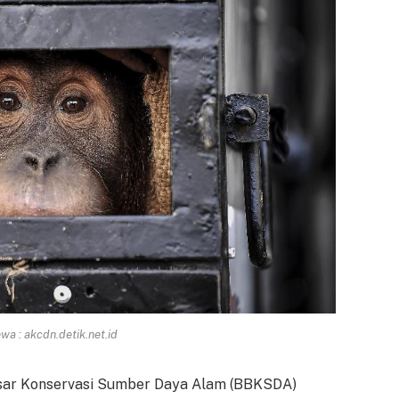
a : akcdn.detik.net.id
esar Konservasi Sumber Daya Alam (BBKSDA)