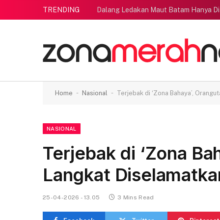
TRENDING
Dalang Ledakan Maut Batam Hanya Di
-
-
Home
Nasional
Terjebak di ‘Zona Bahaya’, Orangu
NASIONAL
Terjebak di ‘Zona Ba
Langkat Diselamatka
25-04-2026 - 13.05
3 Mins Read