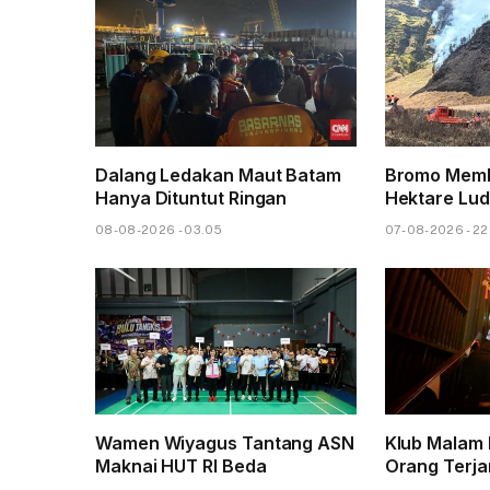
Dalang Ledakan Maut Batam
Bromo Memb
Hanya Dituntut Ringan
Hektare Lud
08-08-2026 - 03.05
07-08-2026 - 22
Wamen Wiyagus Tantang ASN
Klub Malam 
Maknai HUT RI Beda
Orang Terja