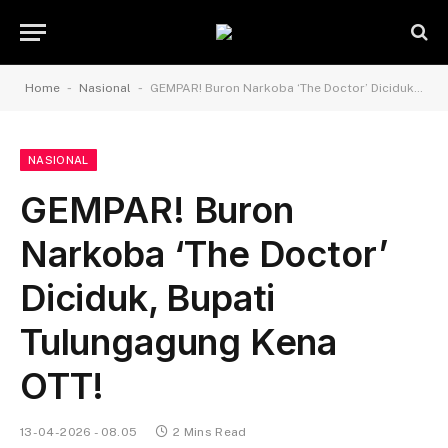
-
-
Home
Nasional
GEMPAR! Buron Narkoba ‘The Doctor’ Diciduk, Bupati Tulungagung Kena OTT!
NASIONAL
GEMPAR! Buron
Narkoba ‘The Doctor’
Diciduk, Bupati
Tulungagung Kena
OTT!
13-04-2026 - 08.05
2 Mins Read