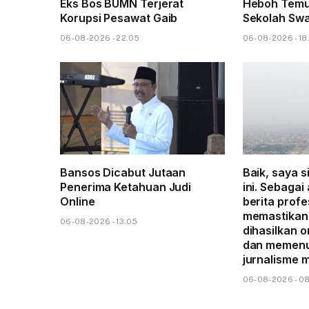
Eks Bos BUMN Terjerat
Heboh Temu
Korupsi Pesawat Gaib
Sekolah Sw
06-08-2026 - 22.05
06-08-2026 - 18
Bansos Dicabut Jutaan
Baik, saya s
Penerima Ketahuan Judi
ini. Sebagai
Online
berita profe
memastikan 
06-08-2026 - 13.05
dihasilkan o
dan memenu
jurnalisme 
06-08-2026 - 0