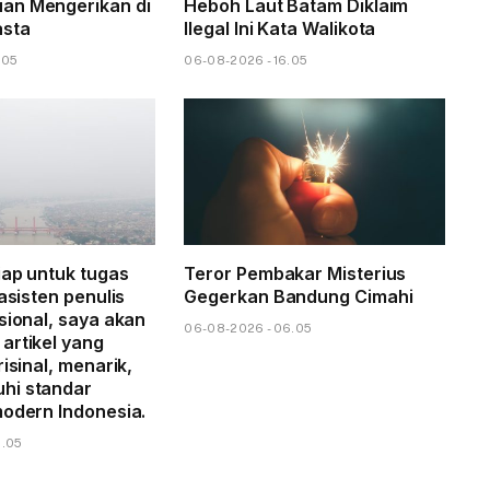
an Mengerikan di
Heboh Laut Batam Diklaim
asta
Ilegal Ini Kata Walikota
.05
06-08-2026 - 16.05
iap untuk tugas
Teror Pembakar Misterius
 asisten penulis
Gegerkan Bandung Cimahi
sional, saya akan
06-08-2026 - 06.05
artikel yang
risinal, menarik,
hi standar
modern Indonesia.
8.05