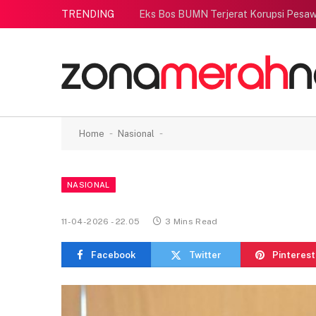
TRENDING
Eks Bos BUMN Terjerat Korupsi Pesaw
-
-
Home
Nasional
NASIONAL
11-04-2026 - 22.05
3 Mins Read
Facebook
Twitter
Pinterest