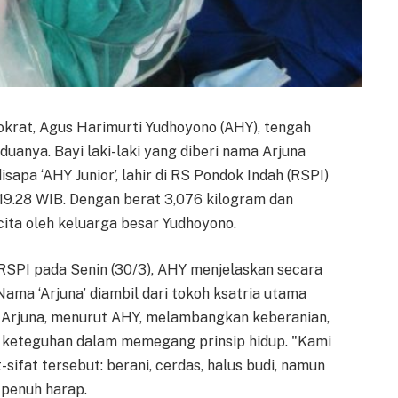
rat, Agus Harimurti Yudhoyono (AHY), tengah
duanya. Bayi laki-laki yang diberi nama Arjuna
apa ‘AHY Junior’, lahir di RS Pondok Indah (RSPI)
19.28 WIB. Dengan berat 3,076 kilogram dan
cita oleh keluarga besar Yudhoyono.
RSPI pada Senin (30/3), AHY menjelaskan secara
 Nama ‘Arjuna’ diambil dari tokoh ksatria utama
 Arjuna, menurut AHY, melambangkan keberanian,
ta keteguhan dalam memegang prinsip hidup. "Kami
sifat tersebut: berani, cerdas, halus budi, namun
 penuh harap.