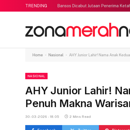
TRENDING
Bansos Dicabut Jutaan Penerima Ketah
-
-
Home
Nasional
AHY Junior Lahir! Nama Anak Kedu
NASIONAL
AHY Junior Lahir! 
Penuh Makna Warisan
30-03-2026 - 18.05
2 Mins Read