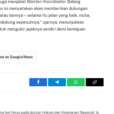
uga menjabat Menteri Koordinator Bidang
an ini menyatakan akan memberikan dukungan
k, atau lainnya—selama itu jalan yang baik, mulia,
ndukung sepenuhnya," ujarnya, menunjukkan
ntuk mengukir jejaknya sendiri demi kemajuan
low on Google News
Facebook
Telegram
WhatsApp
Copy
Link
yang berfokus pada liputan Hukum dan Keamanan Nasional. Ia