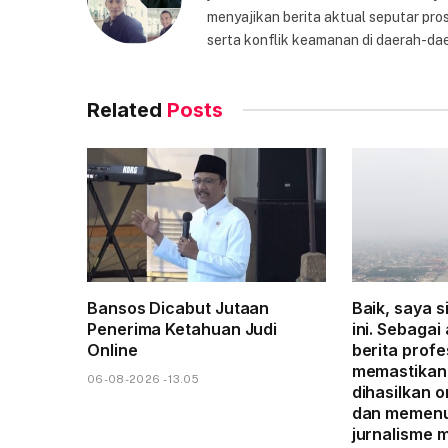
menyajikan berita aktual seputar pros
serta konflik keamanan di daerah-dae
Related
Posts
Bansos Dicabut Jutaan
Baik, saya s
Penerima Ketahuan Judi
ini. Sebagai
Online
berita profe
memastikan 
06-08-2026 - 13.05
dihasilkan o
dan memenu
jurnalisme 