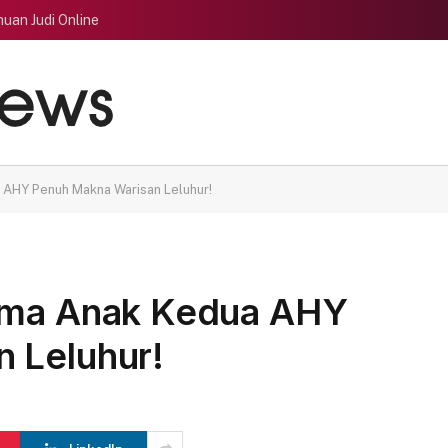
uan Judi Online
a AHY Penuh Makna Warisan Leluhur!
Nama Anak Kedua AHY
 Leluhur!