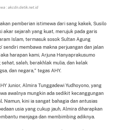
a : akcdn.detik.net.id
akan pemberian istimewa dari sang kakek, Susilo
 akar sejarah yang kuat, merujuk pada garis
aram Islam, termasuk sosok Sultan Agung
o’ sendiri membawa makna perjuangan dan jalan
Maka harapan kami, Arjuna Hanyaprakusumo
ehat, saleh, berakhlak mulia, dan kelak
sa, dan negara," tegas AHY.
AHY Junior, Almira Tunggadewi Yudhoyono, yang
ahwa awalnya mungkin ada sedikit kecanggungan
. Namun, kini ia sangat bahagia dan antusias
daan usia yang cukup jauh, Almira diharapkan
membantu menjaga dan membimbing adiknya.