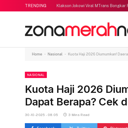
TRENDING
Klakson Jokowi Viral MTrans Bongkar
-
-
Home
Nasional
Kuota Haji 2026 Diumumkan! Daera
NASIONAL
Kuota Haji 2026 Di
Dapat Berapa? Cek di
30-10-2025 - 08.05
3 Mins Read