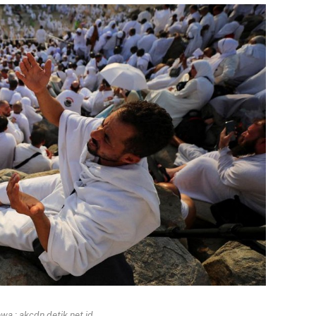
a : akcdn.detik.net.id